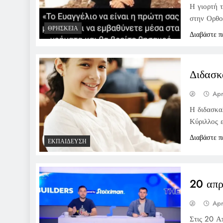
Η γιορτή 
στην Ορθοδ
ΘΡΗΣΚΕΊΑ
Διαβάστε π
Διδασκ
Apr
Η διδασκα
Κύριλλος 
Διαβάστε π
ΕΚΠΑΊΔΕΥΣΗ
20 απρ
Apr
Στις 20 Α