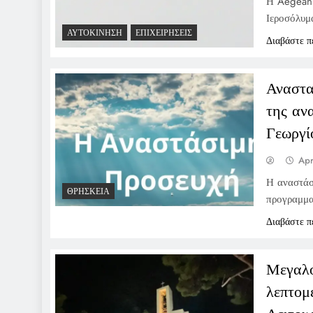
Η Aegean 
Ιεροσόλυμ
ΑΥΤΟΚΊΝΗΣΗ
ΕΠΙΧΕΙΡΉΣΕΙΣ
Διαβάστε π
Αναστασ
της αν
Γεωργί
Apr
Η αναστάσ
ΘΡΗΣΚΕΊΑ
προγραμματ
Διαβάστε π
Μεγαλο
λεπτομ