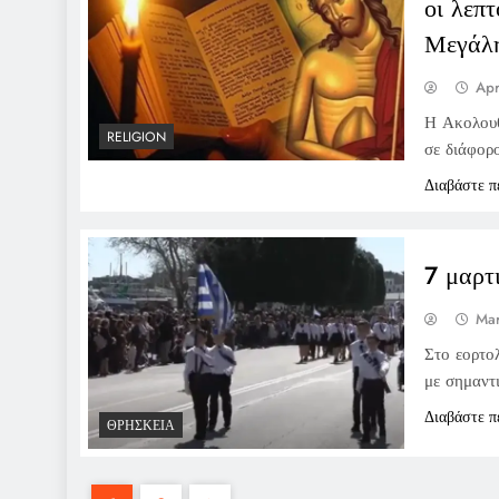
οι λεπ
Μεγάλη
Apr
Η Ακολουθ
RELIGION
σε διάφορ
Διαβάστε π
7 μαρτ
Mar
Στο εορτολ
με σημαντ
Διαβάστε π
ΘΡΗΣΚΕΊΑ