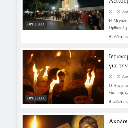
Λειτου
Apr
Η Μεγάλη 
ΘΡΗΣΚΕΊΑ
Ορθόδοξη 
Διαβάστε π
Ιερωνυ
για τη
Apr
Ο Αρχιεπί
νίκη της ζ
ΘΡΗΣΚΕΊΑ
Διαβάστε π
Ακολου