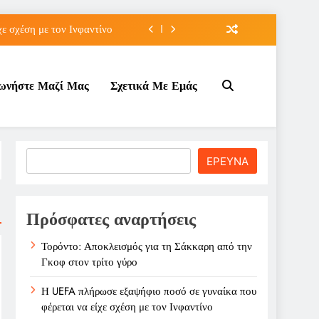
ε σχέση με τον Ινφαντίνο
OVO Αρένα Γουέμπλεϊ
νωνήστε Μαζί Μας
Σχετικά Με Εμάς
Μαραντόνα σε δημοπρασία
την Γκοφ στον τρίτο γύρο
ε σχέση με τον Ινφαντίνο
Search
ΕΡΕΥΝΑ
OVO Αρένα Γουέμπλεϊ
Μαραντόνα σε δημοπρασία
Πρόσφατες αναρτήσεις
Τορόντο: Αποκλεισμός για τη Σάκκαρη από την
Γκοφ στον τρίτο γύρο
Η UEFA πλήρωσε εξαψήφιο ποσό σε γυναίκα που
φέρεται να είχε σχέση με τον Ινφαντίνο