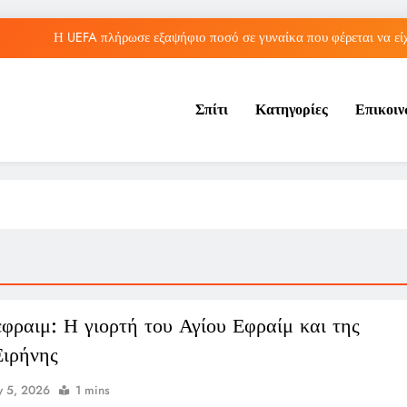
Η UEFA πλήρωσε εξαψήφιο ποσό σε γυναίκα που φέρεται να είχ
Σπίτι
Κατηγορίες
Επικοι
Η μπάλα του «χέρι του Θεού» του 
Τορόντο: Αποκλεισμός για τη Σάκκαρη από 
Η UEFA πλήρωσε εξαψήφιο ποσό σε γυναίκα που φέρεται να είχ
Η μπάλα του «χέρι του Θεού» του 
εφραιμ: Η γιορτή του Αγίου Εφραίμ και της
Ειρήνης
 5, 2026
1 mins