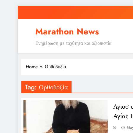
Skip
to
content
Marathon News
Ενημέρωση με ταχύτητα και αξιοπιστία
Home
Ορθοδοξία
Tag:
Ορθοδοξία
Αγιοσ 
Αγίας 
May