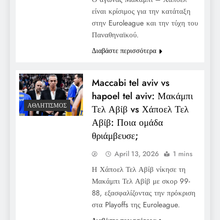
είναι κρίσιμος για την κατάταξη
στην Euroleague και την τύχη του
Παναθηναϊκού.
Διαβάστε περισσότερα
Maccabi tel aviv vs
hapoel tel aviv: Μακάμπι
ΑΘΛΗΤΙΣΜΌΣ
Τελ Αβίβ vs Χάποελ Τελ
Αβίβ: Ποια ομάδα
θριάμβευσε;
April 13, 2026
1 mins
Η Χάποελ Τελ Αβίβ νίκησε τη
Μακάμπι Τελ Αβίβ με σκορ 99-
88, εξασφαλίζοντας την πρόκριση
στα Playoffs της Euroleague.