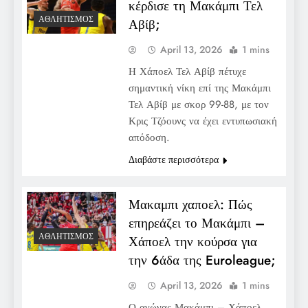
κέρδισε τη Μακάμπι Τελ
ΑΘΛΗΤΙΣΜΌΣ
Αβίβ;
April 13, 2026
1 mins
Η Χάποελ Τελ Αβίβ πέτυχε
σημαντική νίκη επί της Μακάμπι
Τελ Αβίβ με σκορ 99-88, με τον
Κρις Τζόουνς να έχει εντυπωσιακή
απόδοση.
Διαβάστε περισσότερα
Μακαμπι χαποελ: Πώς
επηρεάζει το Μακάμπι –
ΑΘΛΗΤΙΣΜΌΣ
Χάποελ την κούρσα για
την 6άδα της Euroleague;
April 13, 2026
1 mins
Ο αγώνας Μακάμπι – Χάποελ