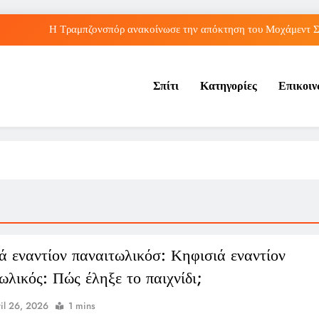
Η Τραμπζονσπόρ ανακοίνωσε την απόκτηση του Μοχάμεντ Σα
λληνικές διακρίσεις στο Παγκόσμιο Κ20: Πέμπτη θέση για τον Τζαμτζή,
Σπίτι
Κατηγορίες
Επικοι
Τορόντο: Αποκλεισμός για τη Σάκκαρη από 
Λος Άντζελες: Αποκαλύφθηκε η αιτία θαν
Η Τραμπζονσπόρ ανακοίνωσε την απόκτηση του Μοχάμεντ Σα
λληνικές διακρίσεις στο Παγκόσμιο Κ20: Πέμπτη θέση για τον Τζαμτζή,
Τορόντο: Αποκλεισμός για τη Σάκκαρη από 
ά εναντίον παναιτωλικόσ: Κηφισιά εναντίον
ωλικός: Πώς έληξε το παιχνίδι;
il 26, 2026
1 mins