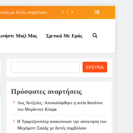
λάχ με διετές συμβόλαιο
 πρόκριση για τη Ρούσσου
νωνήστε Μαζί Μας
Σχετικά Με Εμάς
την Γκοφ στον τρίτο γύρο
άτου του Μπράντον Κλαρκ
λάχ με διετές συμβόλαιο
Search
ΕΡΕΥΝΑ
 πρόκριση για τη Ρούσσου
την Γκοφ στον τρίτο γύρο
Πρόσφατες αναρτήσεις
Λος Άντζελες: Αποκαλύφθηκε η αιτία θανάτου
του Μπράντον Κλαρκ
Η Τραμπζονσπόρ ανακοίνωσε την απόκτηση του
Μοχάμεντ Σαλάχ με διετές συμβόλαιο