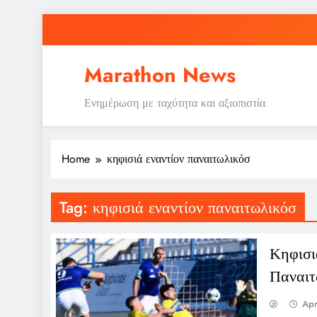
Skip
to
content
Ε
Marathon News
Ενημέρωση με ταχύτητα και αξιοπιστία
Home
κηφισιά εναντίον παναιτωλικόσ
Ε
Tag:
κηφισιά εναντίον παναιτωλικόσ
Κηφισι
Παναιτ
Apr