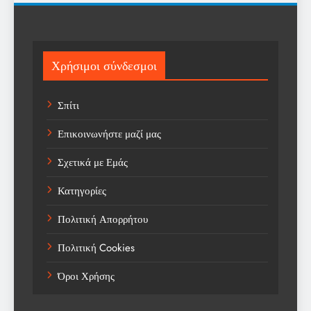
Science
Sports
Χρήσιμοι σύνδεσμοι
Technology
Σπίτι
Trending
Επικοινωνήστε μαζί μας
Weather
Σχετικά με Εμάς
Αγορά
Κατηγορίες
Αγορά Εργασίας
Πολιτική Απορρήτου
Αγροτικά Νέα
Πολιτική Cookies
Αεροπορία
Όροι Χρήσης
Αθλήματα
Αθλητές