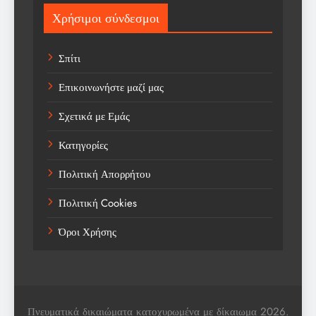
Sport
Χρήσιμοι σύνδεσμοι
Sports
Σπίτι
Technology
Επικοινωνήστε μαζί μας
Trending
Σχετικά με Εμάς
Weather
Κατηγορίες
Αγορά
Πολιτική Απορρήτου
Αγορά Εργασίας
Πολιτική Cookies
Αγροτικά Νέα
Όροι Χρήσης
Αεροπορία
Αθλήματα
Αθλητές
Πνευματικά δικαιώματα κατοχυρωμένα με δίκαιωμα 2026.