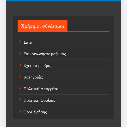
Science
Sports
Χρήσιμοι σύνδεσμοι
Technology
Σπίτι
Trending
Επικοινωνήστε μαζί μας
Weather
Σχετικά με Εμάς
Αγορά
Κατηγορίες
Αγορά Εργασίας
Πολιτική Απορρήτου
Αγροτικά Νέα
Πολιτική Cookies
Αεροπορία
Όροι Χρήσης
Αθλήματα
Αθλητές