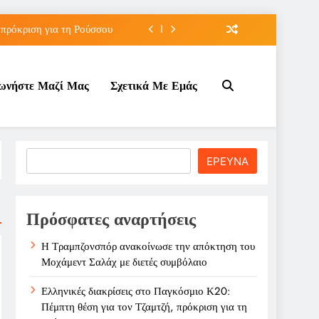
 πρόκριση για τη Ρούσσου
την Γκοφ στον τρίτο γύρο
νωνήστε Μαζί Μας
Σχετικά Με Εμάς
ε σχέση με τον Ινφαντίνο
λάχ με διετές συμβόλαιο
 πρόκριση για τη Ρούσσου
Search
ΕΡΕΥΝΑ
την Γκοφ στον τρίτο γύρο
ε σχέση με τον Ινφαντίνο
Πρόσφατες αναρτήσεις
Η Τραμπζονσπόρ ανακοίνωσε την απόκτηση του
Μοχάμεντ Σαλάχ με διετές συμβόλαιο
Ελληνικές διακρίσεις στο Παγκόσμιο Κ20:
Πέμπτη θέση για τον Τζαμτζή, πρόκριση για τη