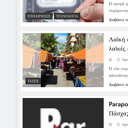
Η αγορά η
στρέφονται
ΕΠΙΧΕΙΡΉΣΕΙΣ
ΤΕΧΝΟΛΟΓΊΑ
Διαβάστε π
Λαϊκή 
λαϊκές
Apr
Η νέα νομο
αδειοδότησ
ΤΆΣΕΙΣ
Διαβάστε π
Parapo
Πάσχα
Apr