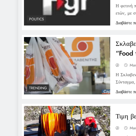
Η φετινή π
ετών, με 
POLITICS
Διαβάστε π
Σκλαβε
“Food 
Mar
Η Σκλαβεν
Σύνταγμα,
TRENDING
Διαβάστε π
Τιμη β
Mar