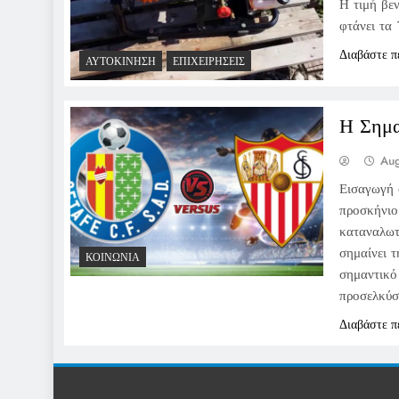
Η τιμή βεν
φτάνει τα
Διαβάστε π
ΑΥΤΟΚΊΝΗΣΗ
ΕΠΙΧΕΙΡΉΣΕΙΣ
Η Σημα
Aug
Εισαγωγή 
προσκήνιο 
καταναλωτ
σημαίνει τ
ΚΟΙΝΩΝΊΑ
σημαντικό
προσελκύσ
Διαβάστε π