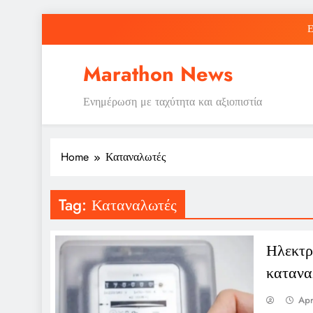
Skip
Ε
to
content
Marathon News
Ενημέρωση με ταχύτητα και αξιοπιστία
Ε
Home
Καταναλωτές
Tag:
Καταναλωτές
Ηλεκτρ
κατανα
Apr