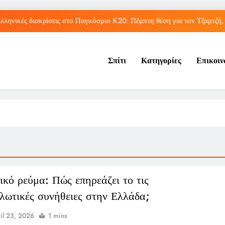
λληνικές διακρίσεις στο Παγκόσμιο Κ20: Πέμπτη θέση για τον Τζαμτζή,
Τορόντο: Αποκλεισμός για τη Σάκκαρη από 
Σπίτι
Κατηγορίες
Επικοι
Η UEFA πλήρωσε εξαψήφιο ποσό σε γυναίκα που φέρεται να είχ
Η Τραμπζονσπόρ ανακοίνωσε την απόκτηση του Μοχάμεντ Σα
λληνικές διακρίσεις στο Παγκόσμιο Κ20: Πέμπτη θέση για τον Τζαμτζή,
Τορόντο: Αποκλεισμός για τη Σάκκαρη από 
Η UEFA πλήρωσε εξαψήφιο ποσό σε γυναίκα που φέρεται να είχ
ικό ρεύμα: Πώς επηρεάζει το τις
λωτικές συνήθειες στην Ελλάδα;
il 23, 2026
1 mins