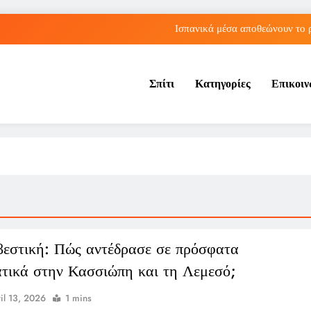
Ισπανικά μέσα αποθεώνουν το 
Λος Άντζελες: Αποκαλύφθηκε η αιτία θαν
Σπίτι
Κατηγορίες
Επικοι
Η Τραμπζονσπόρ ανακοίνωσε την απόκτηση του Μοχάμεντ Σα
Αθήνα: Ο Παναθηναϊκός πλησιάζει σε sold out εισιτήρια για τη 
Ισπανικά μέσα αποθεώνουν το 
Λος Άντζελες: Αποκαλύφθηκε η αιτία θαν
Η Τραμπζονσπόρ ανακοίνωσε την απόκτηση του Μοχάμεντ Σα
εστική: Πώς αντέδρασε σε πρόσφατα
ατικά στην Κασσιώπη και τη Λεμεσό;
il 13, 2026
1 mins