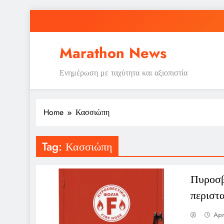
Skip
to
content
Marathon News
Ενημέρωση με ταχύτητα και αξιοπιστία
Home
Κασσιώπη
Tag:
Κασσιώπη
Πυροσβ
περιστ
Apr