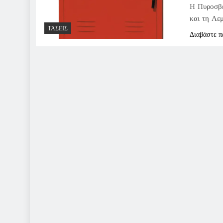
Η Πυροσβε
και τη Λε
ΤΆΣΕΙΣ
Διαβάστε π