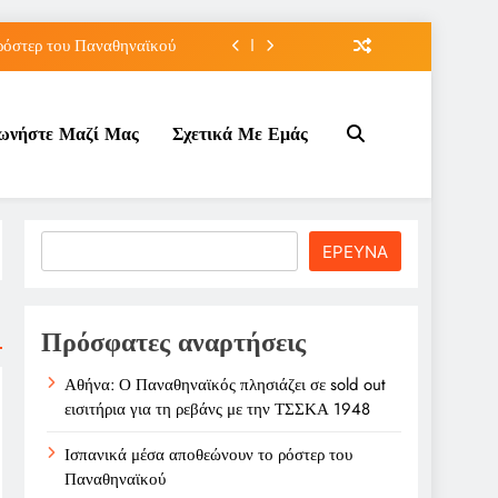
ρόστερ του Παναθηναϊκού
άτου του Μπράντον Κλαρκ
νωνήστε Μαζί Μας
Σχετικά Με Εμάς
λάχ με διετές συμβόλαιο
ρεβάνς με την ΤΣΣΚΑ 1948
ρόστερ του Παναθηναϊκού
Search
ΕΡΕΥΝΑ
άτου του Μπράντον Κλαρκ
λάχ με διετές συμβόλαιο
Πρόσφατες αναρτήσεις
Αθήνα: Ο Παναθηναϊκός πλησιάζει σε sold out
εισιτήρια για τη ρεβάνς με την ΤΣΣΚΑ 1948
Ισπανικά μέσα αποθεώνουν το ρόστερ του
Παναθηναϊκού