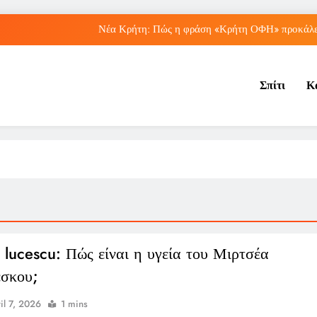
Νέα Κρήτη: Πώς η φράση «Κρήτη ΟΦΗ» προκάλεσ
Μπέσσυ Αργυράκη: Ποια είναι η συμβουλή του γ
Σπίτι
Κ
Ιράκ: Ποιες είναι οι συνέπειες των ε
Πώς ο ΟΠΕΚΑ ενισχύει 
Νέα Κρήτη: Πώς η φράση «Κρήτη ΟΦΗ» προκάλεσ
Μπέσσυ Αργυράκη: Ποια είναι η συμβουλή του γ
Ιράκ: Ποιες είναι οι συνέπειες των ε
 lucescu: Πώς είναι η υγεία του Μιρτσέα
σκου;
il 7, 2026
1 mins