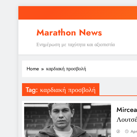
Skip
to
content
Marathon News
Ενημέρωση με ταχύτητα και αξιοπιστία
Home
καρδιακή προσβολή
Tag:
καρδιακή προσβολή
Mircea
Λουτσέ
Apr