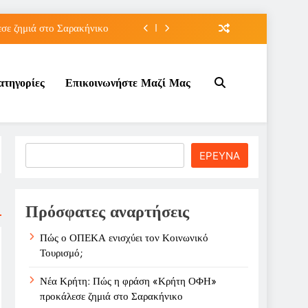
ε ζημιά στο Σαρακήνικο
ιου της για την καριέρα;
ατηγορίες
Επικοινωνήστε Μαζί Μας
κπτώσεων πετρελαίου στο ;
τον Κοινωνικό Τουρισμό;
ε ζημιά στο Σαρακήνικο
Search
ΕΡΕΥΝΑ
ιου της για την καριέρα;
κπτώσεων πετρελαίου στο ;
Πρόσφατες αναρτήσεις
Πώς ο ΟΠΕΚΑ ενισχύει τον Κοινωνικό
Τουρισμό;
Νέα Κρήτη: Πώς η φράση «Κρήτη ΟΦΗ»
προκάλεσε ζημιά στο Σαρακήνικο