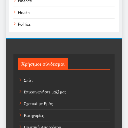
Finance
Health
Politics
Religion
Science
Sports
Χρήσιμοι σύνδεσμοι
Technology
Σπίτι
Trending
Επικοινωνήστε μαζί μας
Weather
Σχετικά με Εμάς
Αγορά
Κατηγορίες
Αγορά Εργασίας
Πολιτική Απορρήτου