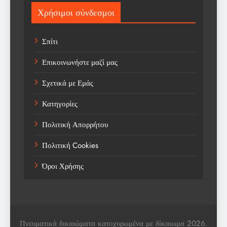
Sport
Χρήσιμοι σύνδεσμοι
Sports
Σπίτι
Technology
Επικοινωνήστε μαζί μας
Trending
Σχετικά με Εμάς
Weather
Κατηγορίες
Αγορά
Πολιτική Απορρήτου
Αγορά Εργασίας
Πολιτική Cookies
Αγροτικά Νέα
Όροι Χρήσης
Αεροπορία
Αθλήματα
Αθλητές
Πνευματικά δικαιώματα κατοχυρωμένα με δίκαιωμα 2026.