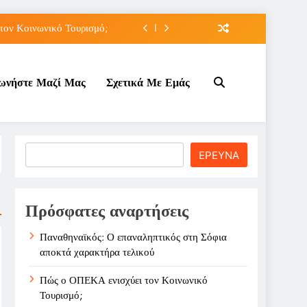
τον Κοινωνικό Τουρισμό;
ε ζημιά στο Σαρακήνικο
νωνήστε Μαζί Μας
Σχετικά Με Εμάς
ιου της για την καριέρα;
ποκτά χαρακτήρα τελικού
τον Κοινωνικό Τουρισμό;
Search
ΕΡΕΥΝΑ
ε ζημιά στο Σαρακήνικο
ιου της για την καριέρα;
Πρόσφατες αναρτήσεις
Παναθηναϊκός: Ο επαναληπτικός στη Σόφια
αποκτά χαρακτήρα τελικού
Πώς ο ΟΠΕΚΑ ενισχύει τον Κοινωνικό
Τουρισμό;