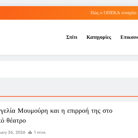
Πώς ο ΟΠΕΚΑ ενισχύει 
Νέα Κρήτη: Πώς η φράση «Κρήτη ΟΦΗ» προκάλεσ
Σπίτι
Κατηγορίες
Επικοι
Μπέσσυ Αργυράκη: Ποια είναι η συμβουλή του γ
Παναθηναϊκός: Ο επαναληπτικός στη Σόφια α
Πώς ο ΟΠΕΚΑ ενισχύει 
Νέα Κρήτη: Πώς η φράση «Κρήτη ΟΦΗ» προκάλεσ
Μπέσσυ Αργυράκη: Ποια είναι η συμβουλή του γ
γελία Μουμούρη και η επιρροή της στο
κό θέατρο
uary 26, 2026
1 mins