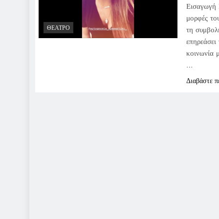
Εισαγωγή 
μορφές το
ΘΈΑΤΡΟ
τη συμβολ
επηρεάσει 
κοινωνία μ
…
Διαβάστε π