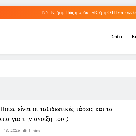
Νέα Κρήτη: Πώς η φράση «Κρήτη ΟΦΗ» προκάλεσ
Μπέσσυ Αργυράκη: Ποια είναι η συμβουλή του γ
Σπίτι
Κ
Ιράκ: Ποιες είναι οι συνέπειες των ε
Πώς ο ΟΠΕΚΑ ενισχύει 
Νέα Κρήτη: Πώς η φράση «Κρήτη ΟΦΗ» προκάλεσ
Μπέσσυ Αργυράκη: Ποια είναι η συμβουλή του γ
Ιράκ: Ποιες είναι οι συνέπειες των ε
οιες είναι οι ταξιδιωτικές τάσεις και τα
πια για την άνοιξη του ;
il 13, 2026
1 mins