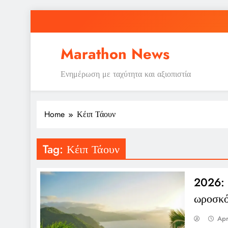
Skip
to
content
Marathon News
Ενημέρωση με ταχύτητα και αξιοπιστία
Home
Κέιπ Τάουν
Tag:
Κέιπ Τάουν
2026: Π
ωροσκό
Apr