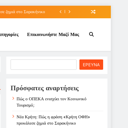
ε ζημιά στο Σαρακήνικο
ιου της για την καριέρα;
ατηγορίες
Επικοινωνήστε Μαζί Μας
κπτώσεων πετρελαίου στο ;
τον Κοινωνικό Τουρισμό;
ε ζημιά στο Σαρακήνικο
Search
ΕΡΕΥΝΑ
ιου της για την καριέρα;
κπτώσεων πετρελαίου στο ;
Πρόσφατες αναρτήσεις
Πώς ο ΟΠΕΚΑ ενισχύει τον Κοινωνικό
Τουρισμό;
Νέα Κρήτη: Πώς η φράση «Κρήτη ΟΦΗ»
προκάλεσε ζημιά στο Σαρακήνικο