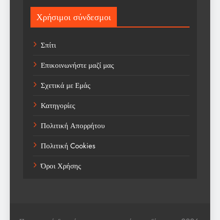
Sports
Χρήσιμοι σύνδεσμοι
Technology
Σπίτι
Trending
Επικοινωνήστε μαζί μας
Weather
Σχετικά με Εμάς
Αγορά
Κατηγορίες
Αγορά Εργασίας
Πολιτική Απορρήτου
Αγροτικά Νέα
Πολιτική Cookies
Αεροπορία
Όροι Χρήσης
Αθλήματα
Αθλητές
Αθλητικά