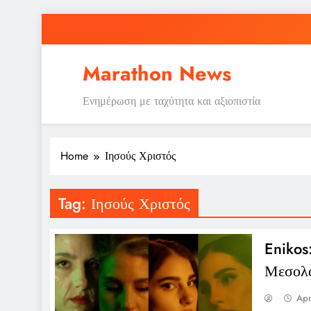
Skip
to
content
Marathon News
Ενημέρωση με ταχύτητα και αξιοπιστία
Home
Ιησούς Χριστός
Tag:
Ιησούς Χριστός
Enikos
Μεσολό
Apr