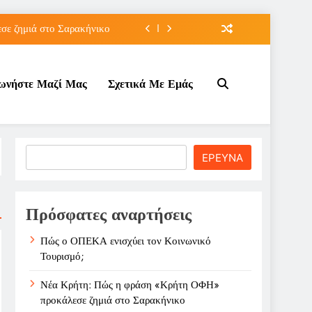
ε ζημιά στο Σαρακήνικο
ιου της για την καριέρα;
νωνήστε Μαζί Μας
Σχετικά Με Εμάς
κπτώσεων πετρελαίου στο ;
τον Κοινωνικό Τουρισμό;
ε ζημιά στο Σαρακήνικο
Search
ΕΡΕΥΝΑ
ιου της για την καριέρα;
κπτώσεων πετρελαίου στο ;
Πρόσφατες αναρτήσεις
Πώς ο ΟΠΕΚΑ ενισχύει τον Κοινωνικό
Τουρισμό;
Νέα Κρήτη: Πώς η φράση «Κρήτη ΟΦΗ»
προκάλεσε ζημιά στο Σαρακήνικο