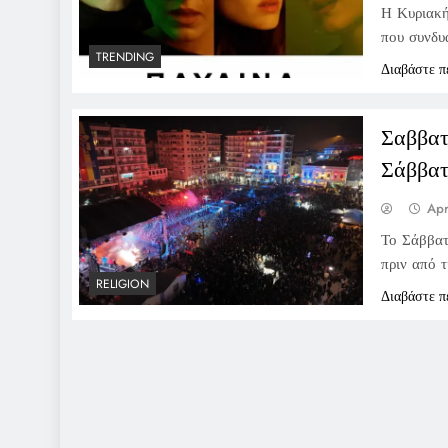
Η Κυριακή
που συνδυά
TRENDING
Διαβάστε π
Σαββατ
Σάββατ
Apr
Το Σάββατ
πριν από 
RELIGION
Διαβάστε π