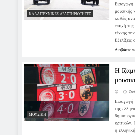
Εισαγωγή 
μουσικής κ
ΚΑΛΛΙΤΕΧΝΙΚΈΣ ΔΡΑΣΤΗΡΙΌΤΗΤΕΣ
καθώς ανα
εποχή της 
τέχνης την
Εξελίξεις
Διαβάστε π
Η Ιζαμ
μουσικ
Oct
Εισαγωγή 
της ελλην
ΜΟΥΣΙΚΉ
δημιουργικ
κριτικών. 
η ελληνικ