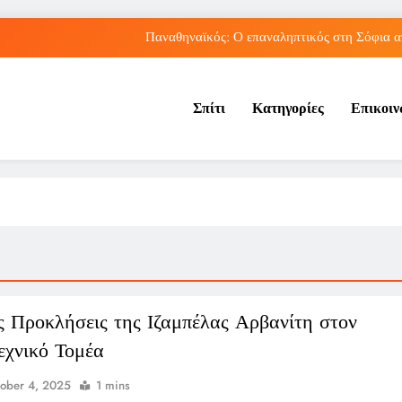
Παναθηναϊκός: Ο επαναληπτικός στη Σόφια α
Πώς ο ΟΠΕΚΑ ενισχύει 
Σπίτι
Κατηγορίες
Επικοι
Νέα Κρήτη: Πώς η φράση «Κρήτη ΟΦΗ» προκάλεσ
Ρήγμα στο παγκόσμιο ποδόσφαιρο: Η Νορβηγία ζητά 
Παναθηναϊκός: Ο επαναληπτικός στη Σόφια α
Πώς ο ΟΠΕΚΑ ενισχύει 
Νέα Κρήτη: Πώς η φράση «Κρήτη ΟΦΗ» προκάλεσ
ς Προκλήσεις της Ιζαμπέλας Αρβανίτη στον
εχνικό Τομέα
ober 4, 2025
1 mins