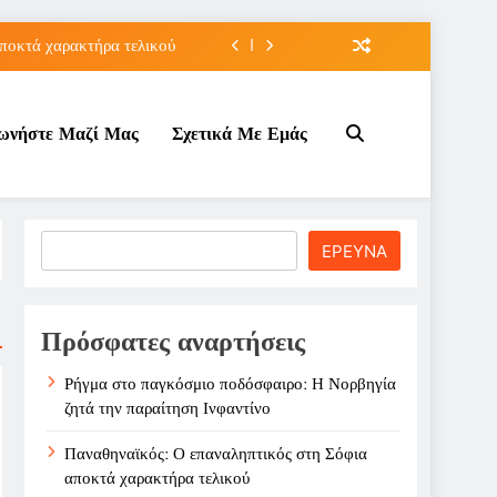
ποκτά χαρακτήρα τελικού
τον Κοινωνικό Τουρισμό;
νωνήστε Μαζί Μας
Σχετικά Με Εμάς
ε ζημιά στο Σαρακήνικο
την παραίτηση Ινφαντίνο
ποκτά χαρακτήρα τελικού
Search
ΕΡΕΥΝΑ
τον Κοινωνικό Τουρισμό;
ε ζημιά στο Σαρακήνικο
Πρόσφατες αναρτήσεις
Ρήγμα στο παγκόσμιο ποδόσφαιρο: Η Νορβηγία
ζητά την παραίτηση Ινφαντίνο
Παναθηναϊκός: Ο επαναληπτικός στη Σόφια
αποκτά χαρακτήρα τελικού