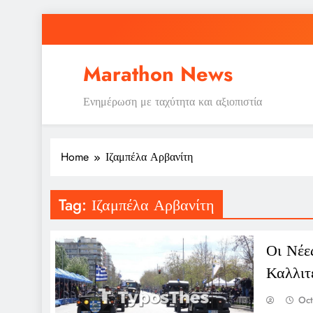
Skip
to
content
Marathon News
Ενημέρωση με ταχύτητα και αξιοπιστία
Home
Ιζαμπέλα Αρβανίτη
Tag:
Ιζαμπέλα Αρβανίτη
Οι Νέε
Καλλιτ
Oct