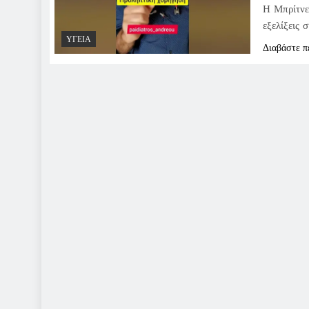
Η Μπρίτνε
εξελίξεις 
ΥΓΕΊΑ
Διαβάστε π