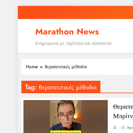
Skip
to
content
Marathon News
Ενημέρωση με ταχύτητα και αξιοπιστία
Home
θεραπευτικές μέθοδοι
Tag:
θεραπευτικές μέθοδοι
Θεραπεί
Μπρίτν
Apr