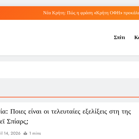
Νέα Κρήτη: Πώς η φράση «Κρήτη ΟΦΗ» προκάλεσ
Μπέσσυ Αργυράκη: Ποια είναι η συμβουλή του γ
Σπίτι
Κ
Ιράκ: Ποιες είναι οι συνέπειες των ε
Πώς ο ΟΠΕΚΑ ενισχύει 
Νέα Κρήτη: Πώς η φράση «Κρήτη ΟΦΗ» προκάλεσ
Μπέσσυ Αργυράκη: Ποια είναι η συμβουλή του γ
Ιράκ: Ποιες είναι οι συνέπειες των ε
α: Ποιες είναι οι τελευταίες εξελίξεις στη της
εϊ Σπίαρς;
il 14, 2026
1 mins