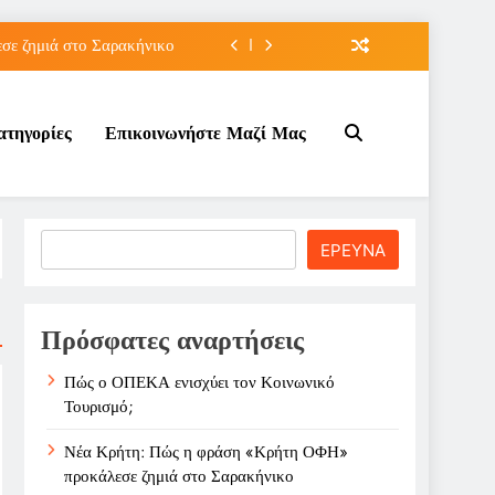
ε ζημιά στο Σαρακήνικο
ιου της για την καριέρα;
ατηγορίες
Επικοινωνήστε Μαζί Μας
κπτώσεων πετρελαίου στο ;
τον Κοινωνικό Τουρισμό;
ε ζημιά στο Σαρακήνικο
Search
ΕΡΕΥΝΑ
ιου της για την καριέρα;
κπτώσεων πετρελαίου στο ;
Πρόσφατες αναρτήσεις
Πώς ο ΟΠΕΚΑ ενισχύει τον Κοινωνικό
Τουρισμό;
Νέα Κρήτη: Πώς η φράση «Κρήτη ΟΦΗ»
προκάλεσε ζημιά στο Σαρακήνικο