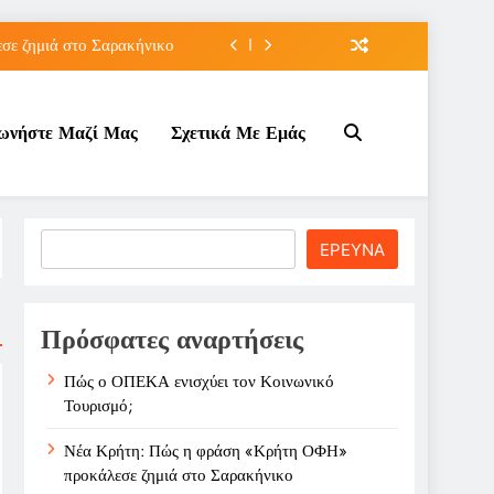
ε ζημιά στο Σαρακήνικο
ιου της για την καριέρα;
νωνήστε Μαζί Μας
Σχετικά Με Εμάς
κπτώσεων πετρελαίου στο ;
τον Κοινωνικό Τουρισμό;
ε ζημιά στο Σαρακήνικο
Search
ΕΡΕΥΝΑ
ιου της για την καριέρα;
κπτώσεων πετρελαίου στο ;
Πρόσφατες αναρτήσεις
Πώς ο ΟΠΕΚΑ ενισχύει τον Κοινωνικό
Τουρισμό;
Νέα Κρήτη: Πώς η φράση «Κρήτη ΟΦΗ»
προκάλεσε ζημιά στο Σαρακήνικο