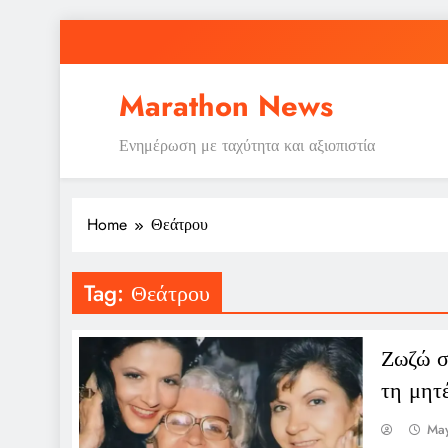
Skip
to
content
Marathon News
Ενημέρωση με ταχύτητα και αξιοπιστία
Home
Θεάτρου
Tag:
Θεάτρου
Ζωζώ σ
τη μητ
May