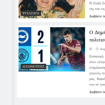
Η Ζωζώ Σα
της και τι
ΨΥΧΑΓΩΓΊΑ
Διαβάστε π
Ο Δημή
πολιτι
Aug
Εισαγωγή 
στον ελλη
ΔΙΑΣΗΜΌΤΗΤΕΣ
ενημέρωσης
γεγονός π
μας. Καρι
του σε νε
Διαβάστε π