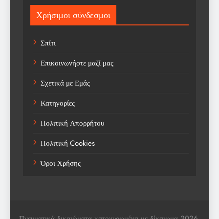
Sport
Χρήσιμοι σύνδεσμοι
Sports
Σπίτι
Technology
Επικοινωνήστε μαζί μας
Trending
Σχετικά με Εμάς
Weather
Κατηγορίες
Αγορά
Πολιτική Απορρήτου
Αγορά Εργασίας
Πολιτική Cookies
Αγροτικά Νέα
Όροι Χρήσης
Αεροπορία
Αθλήματα
Αθλητές
Πνευματικά δικαιώματα κατοχυρωμένα με δίκαιωμα 2026.