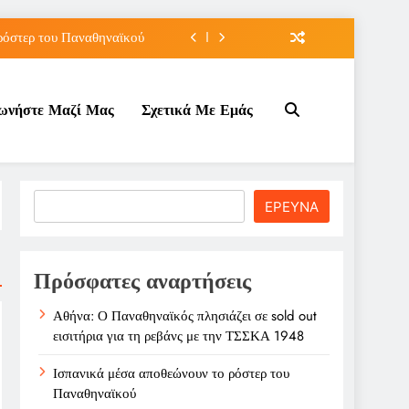
ρόστερ του Παναθηναϊκού
άτου του Μπράντον Κλαρκ
νωνήστε Μαζί Μας
Σχετικά Με Εμάς
λάχ με διετές συμβόλαιο
ρεβάνς με την ΤΣΣΚΑ 1948
ρόστερ του Παναθηναϊκού
Search
ΕΡΕΥΝΑ
άτου του Μπράντον Κλαρκ
λάχ με διετές συμβόλαιο
Πρόσφατες αναρτήσεις
Αθήνα: Ο Παναθηναϊκός πλησιάζει σε sold out
εισιτήρια για τη ρεβάνς με την ΤΣΣΚΑ 1948
Ισπανικά μέσα αποθεώνουν το ρόστερ του
Παναθηναϊκού