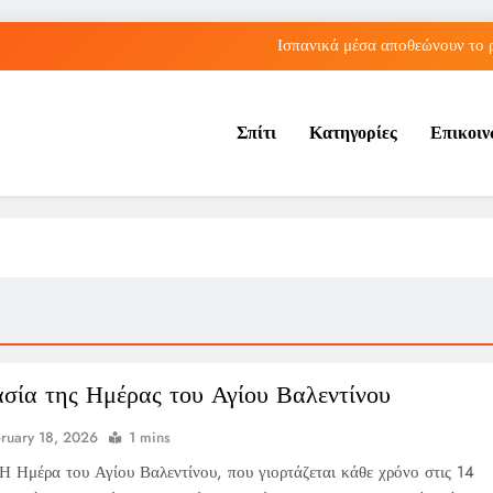
Ισπανικά μέσα αποθεώνουν το 
Λος Άντζελες: Αποκαλύφθηκε η αιτία θαν
Σπίτι
Κατηγορίες
Επικοι
Η Τραμπζονσπόρ ανακοίνωσε την απόκτηση του Μοχάμεντ Σα
Αθήνα: Ο Παναθηναϊκός πλησιάζει σε sold out εισιτήρια για τη 
Ισπανικά μέσα αποθεώνουν το 
Λος Άντζελες: Αποκαλύφθηκε η αιτία θαν
Η Τραμπζονσπόρ ανακοίνωσε την απόκτηση του Μοχάμεντ Σα
σία της Ημέρας του Αγίου Βαλεντίνου
ruary 18, 2026
1 mins
Η Ημέρα του Αγίου Βαλεντίνου, που γιορτάζεται κάθε χρόνο στις 14