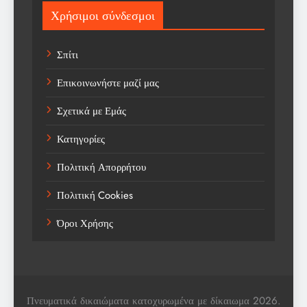
Sport
Χρήσιμοι σύνδεσμοι
Sports
Σπίτι
Technology
Επικοινωνήστε μαζί μας
Trending
Σχετικά με Εμάς
Weather
Κατηγορίες
Αγορά
Πολιτική Απορρήτου
Αγορά Εργασίας
Πολιτική Cookies
Αγροτικά Νέα
Όροι Χρήσης
Αεροπορία
Αθλήματα
Αθλητές
Πνευματικά δικαιώματα κατοχυρωμένα με δίκαιωμα 2026.