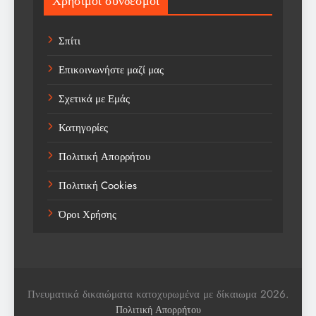
Χρήσιμοι σύνδεσμοι
Sports
Σπίτι
Technology
Επικοινωνήστε μαζί μας
Trending
Σχετικά με Εμάς
Weather
Κατηγορίες
Αγορά
Πολιτική Απορρήτου
Αγορά Εργασίας
Πολιτική Cookies
Αγροτικά Νέα
Όροι Χρήσης
Αεροπορία
Αθλήματα
Αθλητές
Πνευματικά δικαιώματα κατοχυρωμένα με δίκαιωμα 2026.
Αθλητικά
Πολιτική Απορρήτου