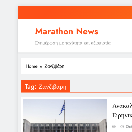
Skip
to
content
Marathon News
Ενημέρωση με ταχύτητα και αξιοπιστία
Home
Ζανζιβάρη
Tag:
Ζανζιβάρη
Ανακαλ
Ειρηνι
Oct