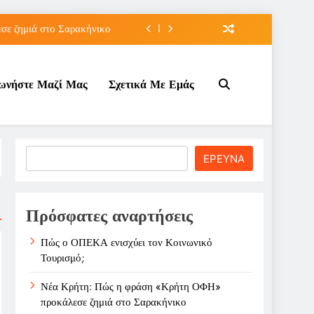
ε ζημιά στο Σαρακήνικο
ιου της για την καριέρα;
νωνήστε Μαζί Μας
Σχετικά Με Εμάς
κπτώσεων πετρελαίου στο ;
τον Κοινωνικό Τουρισμό;
ε ζημιά στο Σαρακήνικο
Search
ΕΡΕΥΝΑ
ιου της για την καριέρα;
κπτώσεων πετρελαίου στο ;
Πρόσφατες αναρτήσεις
Πώς ο ΟΠΕΚΑ ενισχύει τον Κοινωνικό
Τουρισμό;
Νέα Κρήτη: Πώς η φράση «Κρήτη ΟΦΗ»
προκάλεσε ζημιά στο Σαρακήνικο