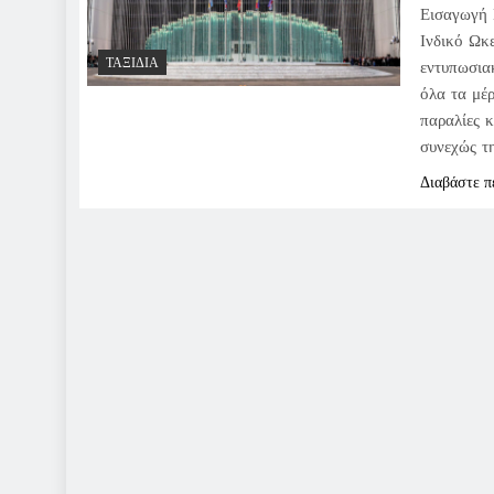
Εισαγωγή 
Ινδικό Ωκε
ΤΑΞΊΔΙΑ
εντυπωσια
όλα τα μέ
παραλίες κ
συνεχώς τ
Διαβάστε π