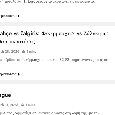
ική μυθολογία. Η EuroLeague ανακοινώνει τις ημερομηνίες
ς.
ερισσότερα
ahçe vs žalgiris: Φενέρμπαχτσε vs Ζάλγκιρις:
θα επικρατήσει;
ch 28, 2026
1 mins
ις κέρδισε τη Φενέρμπαχτσε με σκορ 82-92, σημειώνοντας τρεις σερί
ερισσότερα
ague
ch 11, 2026
1 mins
gue προγραμματίζει σημαντικές αλλαγές στη δομή της, με την