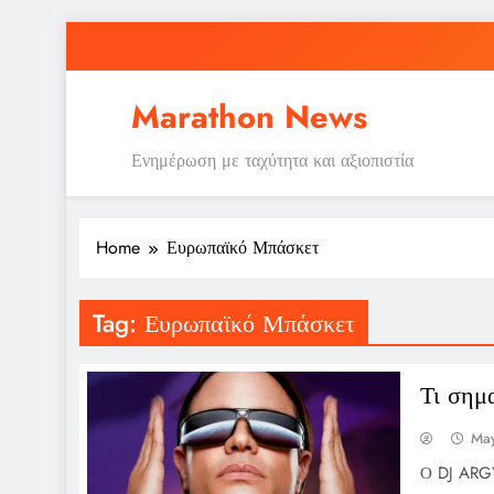
Skip
to
content
Marathon News
Ενημέρωση με ταχύτητα και αξιοπιστία
Home
Ευρωπαϊκό Μπάσκετ
Tag:
Ευρωπαϊκό Μπάσκετ
Τι σημ
May
Ο DJ ARGY