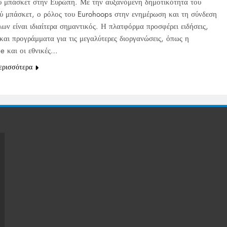
ου μπάσκετ στην Ευρώπη. Με την αυξανόμενη δημοτικότητα του
ύ μπάσκετ, ο ρόλος του Eurohoops στην ενημέρωση και τη σύνδεση
ων είναι ιδιαίτερα σημαντικός. Η πλατφόρμα προσφέρει ειδήσεις,
και προγράμματα για τις μεγαλύτερες διοργανώσεις, όπως η
e και οι εθνικές…
ερισσότερα