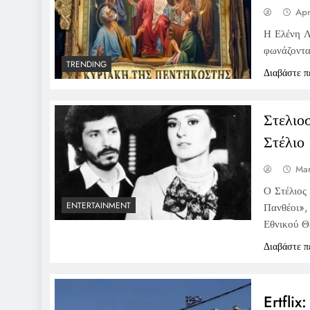
Apr
Η Ελένη Λ
φωνάζοντα
TRENDING
Διαβάστε π
Στελιο
Στέλιο
Mar
Ο Στέλιος
ENTERTAINMENT
Πανθέοι»,
Εθνικού Θ
Διαβάστε π
Ertflix