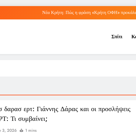
Νέα Κρήτη: Πώς η φράση «Κρήτη ΟΦΗ» προκάλεσ
Μπέσσυ Αργυράκη: Ποια είναι η συμβουλή του γ
Σπίτι
Κ
Ιράκ: Ποιες είναι οι συνέπειες των ε
Πώς ο ΟΠΕΚΑ ενισχύει 
Νέα Κρήτη: Πώς η φράση «Κρήτη ΟΦΗ» προκάλεσ
Μπέσσυ Αργυράκη: Ποια είναι η συμβουλή του γ
Ιράκ: Ποιες είναι οι συνέπειες των ε
σ δαρασ ερτ: Γιάννης Δάρας και οι προσλήψεις
ΡΤ: Τι συμβαίνει;
 3, 2026
1 mins