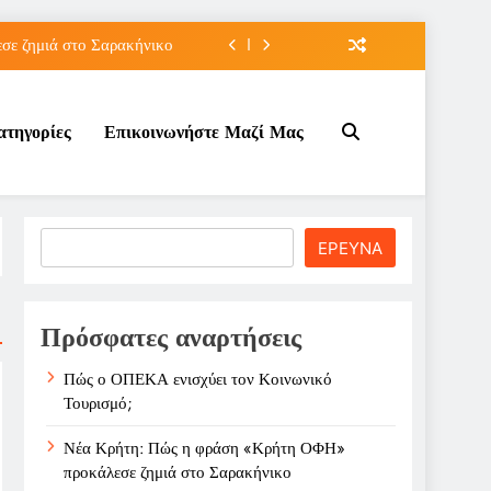
ε ζημιά στο Σαρακήνικο
ιου της για την καριέρα;
ατηγορίες
Επικοινωνήστε Μαζί Μας
κπτώσεων πετρελαίου στο ;
τον Κοινωνικό Τουρισμό;
ε ζημιά στο Σαρακήνικο
Search
ΕΡΕΥΝΑ
ιου της για την καριέρα;
κπτώσεων πετρελαίου στο ;
Πρόσφατες αναρτήσεις
Πώς ο ΟΠΕΚΑ ενισχύει τον Κοινωνικό
Τουρισμό;
Νέα Κρήτη: Πώς η φράση «Κρήτη ΟΦΗ»
προκάλεσε ζημιά στο Σαρακήνικο