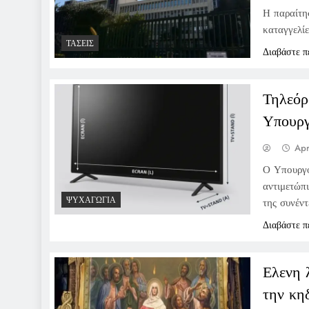
Η παραίτη
καταγγελί
ΤΆΣΕΙΣ
Διαβάστε π
Τηλεόρ
Υπουργ
Apr
Ο Υπουργό
αντιμετώπ
ΨΥΧΑΓΩΓΊΑ
της συνέντ
Διαβάστε π
Ελενη 
την κη