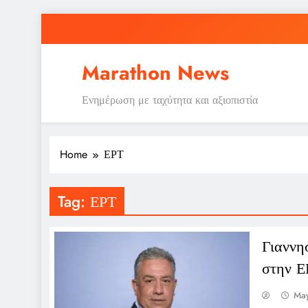
Skip
to
content
Marathon News
Ενημέρωση με ταχύτητα και αξιοπιστία
Home
ΕΡΤ
Tag:
ΕΡΤ
Γιαννη
στην Ε
May