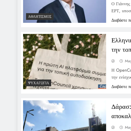
Ο Γιάννης
ΕΡΤ, υποσ
ΑΘΛΗΤΙΣΜΌΣ
Διαβάστε π
Ελληνι
την το
May
Η OpenCou
την ενίσχυ
ΨΥΧΑΓΩΓΊΑ
Διαβάστε π
Δάρασ:
αποκαλ
May