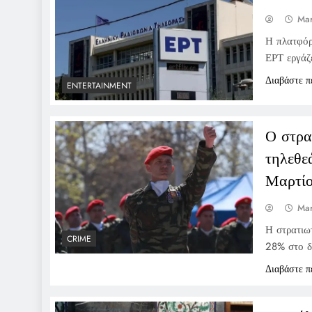
Mar
Η πλατφόρ
ΕΡΤ εργάζ
Διαβάστε π
ENTERTAINMENT
Ο στρα
τηλεθε
Μαρτίο
Mar
Η στρατιω
CRIME
28% στο δ
Διαβάστε π