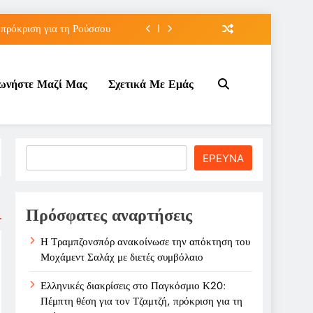
 πρόκριση για τη Ρούσσου
την Γκοφ στον τρίτο γύρο
νωνήστε Μαζί Μας
Σχετικά Με Εμάς
ε σχέση με τον Ινφαντίνο
λάχ με διετές συμβόλαιο
 πρόκριση για τη Ρούσσου
Search
ΕΡΕΥΝΑ
την Γκοφ στον τρίτο γύρο
ε σχέση με τον Ινφαντίνο
Πρόσφατες αναρτήσεις
Η Τραμπζονσπόρ ανακοίνωσε την απόκτηση του
Μοχάμεντ Σαλάχ με διετές συμβόλαιο
Ελληνικές διακρίσεις στο Παγκόσμιο Κ20:
Πέμπτη θέση για τον Τζαμτζή, πρόκριση για τη