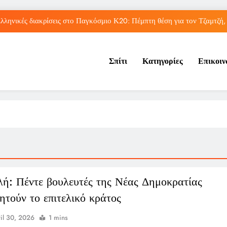
λληνικές διακρίσεις στο Παγκόσμιο Κ20: Πέμπτη θέση για τον Τζαμτζή,
Τορόντο: Αποκλεισμός για τη Σάκκαρη από 
Σπίτι
Κατηγορίες
Επικοι
Η UEFA πλήρωσε εξαψήφιο ποσό σε γυναίκα που φέρεται να είχ
Η Τραμπζονσπόρ ανακοίνωσε την απόκτηση του Μοχάμεντ Σα
λληνικές διακρίσεις στο Παγκόσμιο Κ20: Πέμπτη θέση για τον Τζαμτζή,
Τορόντο: Αποκλεισμός για τη Σάκκαρη από 
Η UEFA πλήρωσε εξαψήφιο ποσό σε γυναίκα που φέρεται να είχ
λή: Πέντε βουλευτές της Νέας Δημοκρατίας
ητούν το επιτελικό κράτος
il 30, 2026
1 mins