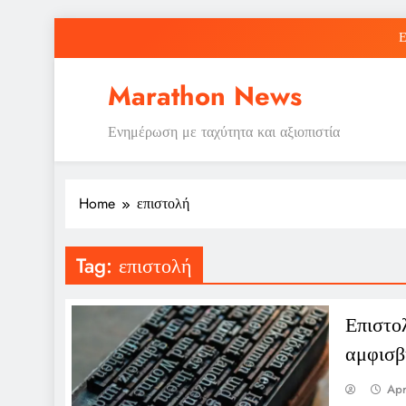
Skip
Ε
to
content
Marathon News
Ενημέρωση με ταχύτητα και αξιοπιστία
Ε
Home
επιστολή
Tag:
επιστολή
Επιστο
αμφισβ
Apr