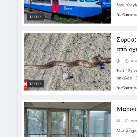
δρομολογί
Διαβάστε π
ΤΆΣΕΙΣ
Σύροσ:
από οχ
Apr
Ένα 13χρο
σηκώσει. 
ΤΆΣΕΙΣ
Διαβάστε π
Μαρούσ
Apr
Μια 27χρο