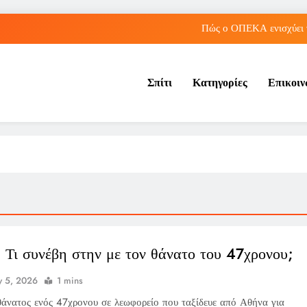
Πώς ο ΟΠΕΚΑ ενισχύει 
Νέα Κρήτη: Πώς η φράση «Κρήτη ΟΦΗ» προκάλεσ
Σπίτι
Κατηγορίες
Επικοι
Μπέσσυ Αργυράκη: Ποια είναι η συμβουλή του γ
Παναθηναϊκός: Ο επαναληπτικός στη Σόφια α
Πώς ο ΟΠΕΚΑ ενισχύει 
Νέα Κρήτη: Πώς η φράση «Κρήτη ΟΦΗ» προκάλεσ
Μπέσσυ Αργυράκη: Ποια είναι η συμβουλή του γ
 Τι συνέβη στην με τον θάνατο του 47χρονου;
 5, 2026
1 mins
θάνατος ενός 47χρονου σε λεωφορείο που ταξίδευε από Αθήνα για