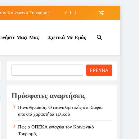
τον Κοινωνικό Τουρισμό;
ε ζημιά στο Σαρακήνικο
νωνήστε Μαζί Μας
Σχετικά Με Εμάς
ιου της για την καριέρα;
ποκτά χαρακτήρα τελικού
τον Κοινωνικό Τουρισμό;
Search
ΕΡΕΥΝΑ
ε ζημιά στο Σαρακήνικο
ιου της για την καριέρα;
Πρόσφατες αναρτήσεις
Παναθηναϊκός: Ο επαναληπτικός στη Σόφια
αποκτά χαρακτήρα τελικού
Πώς ο ΟΠΕΚΑ ενισχύει τον Κοινωνικό
Τουρισμό;