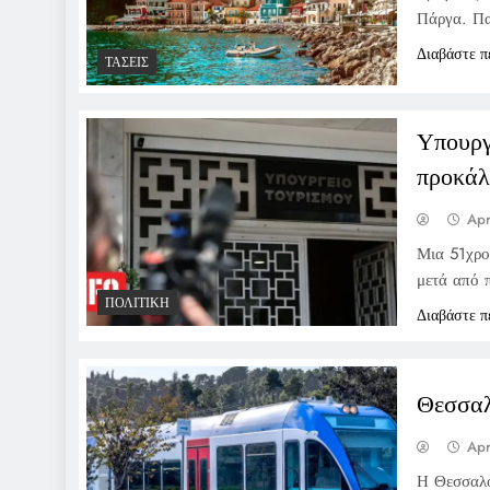
Πάργα. Πα
Διαβάστε π
ΤΆΣΕΙΣ
Υπουργ
προκάλ
Apr
Μια 51χρο
μετά από 
ΠΟΛΙΤΙΚΉ
Διαβάστε π
Θεσσαλο
Apr
Η Θεσσαλο