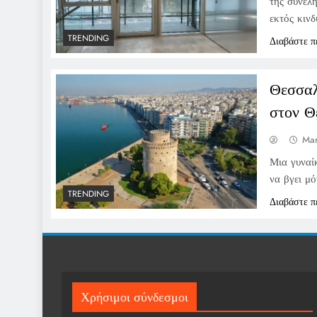
της συνελή
εκτός κινδ
TRENDING
Διαβάστε π
Θεσσαλ
στον Θ
Mar
Μια γυναί
να βγει μ
TRENDING
Διαβάστε π
Χρήσιμοι σύνδεσμοι