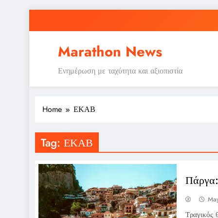
Skip
to
content
Marathon News
Ενημέρωση με ταχύτητα και αξιοπιστία
Home
ΕΚΑΒ
Tag:
ΕΚΑΒ
Πάργα:
May
Τραγικός 