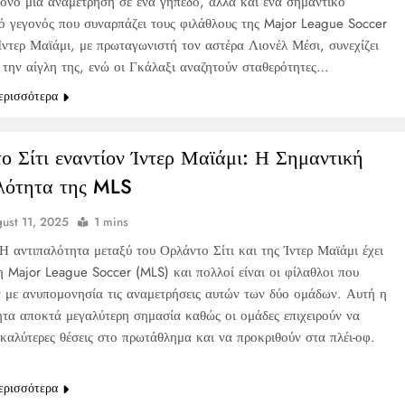
 μόνο μια αναμέτρηση σε ένα γήπεδο, αλλά και ένα σημαντικό
κό γεγονός που συναρπάζει τους φιλάθλους της Major League Soccer
Ίντερ Μαϊάμι, με πρωταγωνιστή τον αστέρα Λιονέλ Μέσι, συνεχίζει
 την αίγλη της, ενώ οι Γκάλαξι αναζητούν σταθερότητες…
ερισσότερα
ο Σίτι εναντίον Ίντερ Μαϊάμι: Η Σημαντική
λότητα της MLS
ust 11, 2025
1 mins
Η αντιπαλότητα μεταξύ του Ορλάντο Σίτι και της Ίντερ Μαϊάμι έχει
η Major League Soccer (MLS) και πολλοί είναι οι φίλαθλοι που
ν με ανυπομονησία τις αναμετρήσεις αυτών των δύο ομάδων. Αυτή η
ητα αποκτά μεγαλύτερη σημασία καθώς οι ομάδες επιχειρούν να
 καλύτερες θέσεις στο πρωτάθλημα και να προκριθούν στα πλέι-οφ.
ερισσότερα