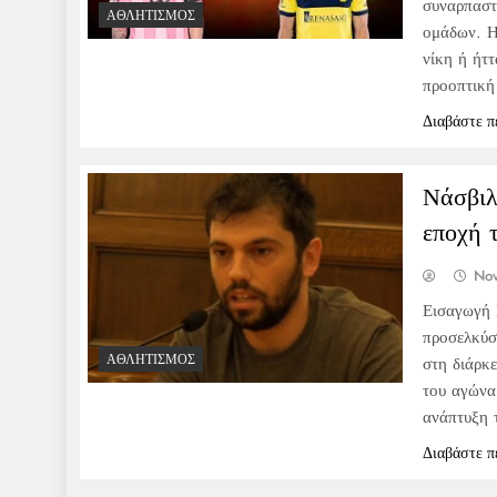
συναρπαστ
ΑΘΛΗΤΙΣΜΌΣ
ομάδων. Η
νίκη ή ήτ
προοπτική
Διαβάστε π
Νάσβιλ
εποχή 
No
Εισαγωγή 
προσελκύσε
ΑΘΛΗΤΙΣΜΌΣ
στη διάρκ
του αγώνα
ανάπτυξη 
Διαβάστε π