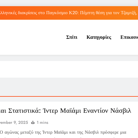
λληνικές διακρίσεις στο Παγκόσμιο Κ20: Πέμπτη θέση για τον Τζαμτζή,
Τορόντο: Αποκλεισμός για τη Σάκκαρη από 
Σπίτι
Κατηγορίες
Επικοι
Η UEFA πλήρωσε εξαψήφιο ποσό σε γυναίκα που φέρεται να είχ
Η Τραμπζονσπόρ ανακοίνωσε την απόκτηση του Μοχάμεντ Σα
λληνικές διακρίσεις στο Παγκόσμιο Κ20: Πέμπτη θέση για τον Τζαμτζή,
Τορόντο: Αποκλεισμός για τη Σάκκαρη από 
Η UEFA πλήρωσε εξαψήφιο ποσό σε γυναίκα που φέρεται να είχ
και Στατιστικά: Ίντερ Μαϊάμι Εναντίον Νάσβιλ
vember 9, 2025
1 mins
Ο αγώνας μεταξύ της Ίντερ Μαϊάμι και της Νάσβιλ πρόσφερε μια