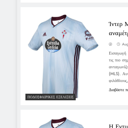
Ίντερ 
αναμέτ
Aug
Εισαγωγή 
τις πιο σ
ανταγωνίζ
(MLS). Αυ
φιλάθλους,
Διαβάστε π
ΠΟΔΟΣΦΑΙΡΙΚΈΣ ΕΞΕΛΊΞΕΙΣ
Η Εντυ