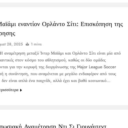
Μαϊάμι εναντίον Ορλάντο Σίτι: Επισκόπηση της
ρησης
ust 28, 2025
1 mins
Η αναμέτρηση μεταξύ Ίντερ Μαϊάμι και Ορλάντο Σίτι είναι μία από
ημαντικές στον κόσμο του αθλητισμού, καθώς οι δύο ομάδες
ονται για την κορυφή της διοργάνωσης της Major League Soccer
τή η συνάντηση, που αναμένεται με μεγάλο ενδιαφέρον από τους
 δεν είναι απλά ένα παιχνίδι, αλλά έχει και βαθύ κοινωνικό…
ερισσότερα
πωσιακή Αναμέτρηση Ντι Σι Γιουνάιτεντ