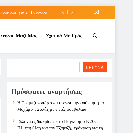
 πρόκριση για τη Ρούσσου
την Γκοφ στον τρίτο γύρο
νωνήστε Μαζί Μας
Σχετικά Με Εμάς
ε σχέση με τον Ινφαντίνο
λάχ με διετές συμβόλαιο
 πρόκριση για τη Ρούσσου
Search
ΕΡΕΥΝΑ
την Γκοφ στον τρίτο γύρο
ε σχέση με τον Ινφαντίνο
Πρόσφατες αναρτήσεις
Η Τραμπζονσπόρ ανακοίνωσε την απόκτηση του
Μοχάμεντ Σαλάχ με διετές συμβόλαιο
Ελληνικές διακρίσεις στο Παγκόσμιο Κ20:
Πέμπτη θέση για τον Τζαμτζή, πρόκριση για τη