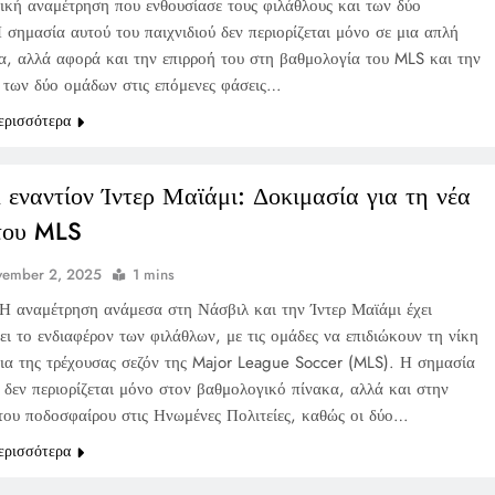
ική αναμέτρηση που ενθουσίασε τους φιλάθλους και των δύο
 σημασία αυτού του παιχνιδιού δεν περιορίζεται μόνο σε μια απλή
τα, αλλά αφορά και την επιρροή του στη βαθμολογία του MLS και την
 των δύο ομάδων στις επόμενες φάσεις…
ερισσότερα
 εναντίον Ίντερ Μαϊάμι: Δοκιμασία για τη νέα
του MLS
vember 2, 2025
1 mins
Η αναμέτρηση ανάμεσα στη Νάσβιλ και την Ίντερ Μαϊάμι έχει
ι το ενδιαφέρον των φιλάθλων, με τις ομάδες να επιδιώκουν τη νίκη
εια της τρέχουσας σεζόν της Major League Soccer (MLS). Η σημασία
 δεν περιορίζεται μόνο στον βαθμολογικό πίνακα, αλλά και στην
του ποδοσφαίρου στις Ηνωμένες Πολιτείες, καθώς οι δύο…
ερισσότερα