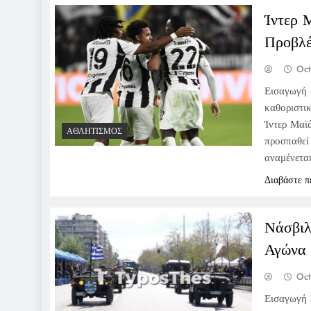
Ίντερ 
Προβλέ
Oct
Εισαγωγή 
καθοριστι
Ίντερ Μαϊά
ΑΘΛΗΤΙΣΜΌΣ
προσπαθεί 
αναμένετα
Διαβάστε π
Νάσβιλ
Αγώνα
Oct
Εισαγωγή 