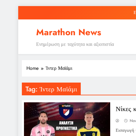
Skip
Ε
to
content
Marathon News
Ενημέρωση με ταχύτητα και αξιοπιστία
Ε
Home
Ίντερ Μαϊάμι
Tag:
Ίντερ Μαϊάμι
Νίκες 
No
Εισαγωγή 