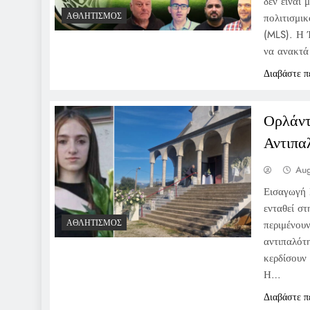
δεν είναι
ΑΘΛΗΤΙΣΜΌΣ
πολιτισμι
(MLS). Η 
να ανακτά
Διαβάστε π
Ορλάντ
Αντιπα
Aug
Εισαγωγή 
ενταθεί στ
ΑΘΛΗΤΙΣΜΌΣ
περιμένου
αντιπαλότ
κερδίσουν
Η…
Διαβάστε π