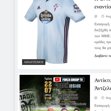
εναντί
Aug
Εισαγωγή 
διεξήχθη 
των ΜΜΕ. 
ομάδες προ
τους θα μ
Διαβάστε π
ΑΘΛΗΤΙΣΜΌΣ
Αντίκτ
Άντζελ
Aug
Εισαγωγή 