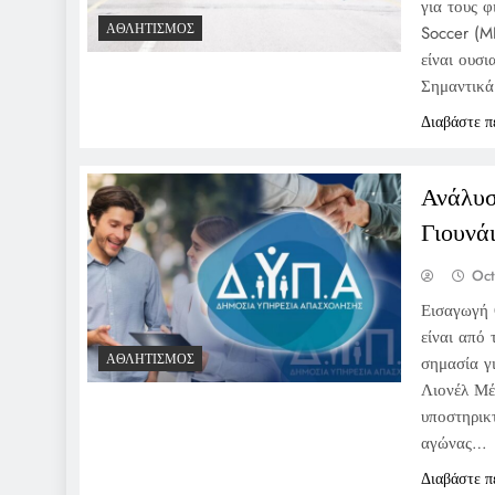
για τους 
ΑΘΛΗΤΙΣΜΌΣ
Soccer (ML
είναι ουσι
Σημαντικά
Διαβάστε π
Ανάλυσ
Γιουνά
Oct
Εισαγωγή 
είναι από
ΑΘΛΗΤΙΣΜΌΣ
σημασία γ
Λιονέλ Μέσ
υποστηρικ
αγώνας…
Διαβάστε π