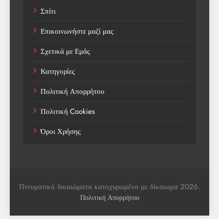
Σπίτι
Trending
Επικοινωνήστε μαζί μας
Weather
Σχετικά με Εμάς
Αγορά
Κατηγορίες
Αγορά Εργασίας
Πολιτική Απορρήτου
Αγροτικά Νέα
Πολιτική Cookies
Αεροπορία
Όροι Χρήσης
Αθλήματα
Αθλητές
Αθλητικά
Πνευματικά δικαιώματα κατοχυρωμένα με δίκαιωμα 2026.
Αθλητικά Νέα
Πολιτική Απορρήτου
Αθλητικές Βιογραφίες