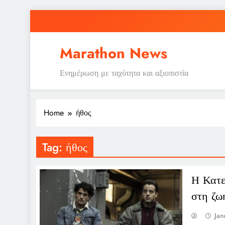
Skip
to
content
Marathon News
Ενημέρωση με ταχύτητα και αξιοπιστία
Home
ήθος
Tag:
ήθος
Η Κατερ
στη ζω
Jan