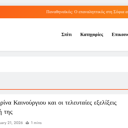
Παναθηναϊκός: Ο επαναληπτικός στη Σόφια α
Πώς ο ΟΠΕΚΑ ενισχύει 
Σπίτι
Κατηγορίες
Επικοι
Νέα Κρήτη: Πώς η φράση «Κρήτη ΟΦΗ» προκάλεσ
Ρήγμα στο παγκόσμιο ποδόσφαιρο: Η Νορβηγία ζητά 
Παναθηναϊκός: Ο επαναληπτικός στη Σόφια α
Πώς ο ΟΠΕΚΑ ενισχύει 
Νέα Κρήτη: Πώς η φράση «Κρήτη ΟΦΗ» προκάλεσ
ίνα Καινούργιου και οι τελευταίες εξελίξεις
ή της
uary 21, 2026
1 mins