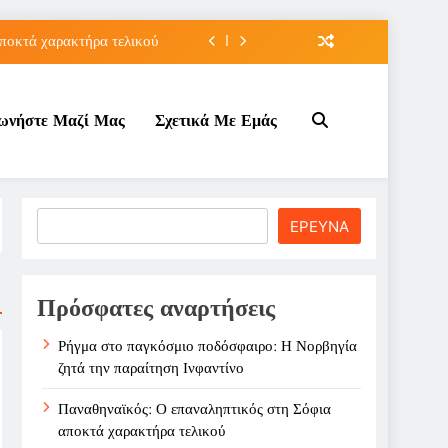
ποκτά χαρακτήρα τελικού
τον Κοινωνικό Τουρισμό;
νωνήστε Μαζί Μας
Σχετικά Με Εμάς
ε ζημιά στο Σαρακήνικο
την παραίτηση Ινφαντίνο
ποκτά χαρακτήρα τελικού
Search
ΕΡΕΥΝΑ
τον Κοινωνικό Τουρισμό;
ε ζημιά στο Σαρακήνικο
Πρόσφατες αναρτήσεις
Ρήγμα στο παγκόσμιο ποδόσφαιρο: Η Νορβηγία
ζητά την παραίτηση Ινφαντίνο
Παναθηναϊκός: Ο επαναληπτικός στη Σόφια
αποκτά χαρακτήρα τελικού