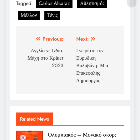
Tagged:
Carlos Alcaraz
Αθλητισμός
Μέλλον
Τένις
Post
Previous:
Next:
navigation
Αγγλία vs Ινδία:
Γνωρίστε την
Μάχη στο Κρίκετ
Ευρυδίκη
2023
Βαλαβάνη: Μια
Επικεφαλής
Δημιουργός
Related News
Ολυμπιακός – Μονακό σκορ: