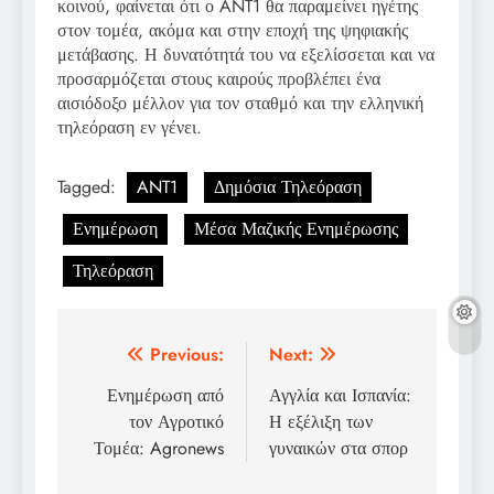
κοινού, φαίνεται ότι ο ANT1 θα παραμείνει ηγέτης
στον τομέα, ακόμα και στην εποχή της ψηφιακής
μετάβασης. Η δυνατότητά του να εξελίσσεται και να
προσαρμόζεται στους καιρούς προβλέπει ένα
αισιόδοξο μέλλον για τον σταθμό και την ελληνική
τηλεόραση εν γένει.
Tagged:
ANT1
Δημόσια Τηλεόραση
Ενημέρωση
Μέσα Μαζικής Ενημέρωσης
Τηλεόραση
Post
Previous:
Next:
navigation
Ενημέρωση από
Αγγλία και Ισπανία:
τον Αγροτικό
Η εξέλιξη των
Τομέα: Agronews
γυναικών στα σπορ