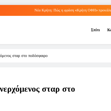
Νέα Κρήτη: Πώς η φράση «Κρήτη ΟΦΗ» προκάλεσ
Μπέσσυ Αργυράκη: Ποια είναι η συμβουλή του γ
Σπίτι
Κ
Ιράκ: Ποιες είναι οι συνέπειες των ε
Πώς ο ΟΠΕΚΑ ενισχύει 
Νέα Κρήτη: Πώς η φράση «Κρήτη ΟΦΗ» προκάλεσ
χόμενος σταρ στο ποδόσφαιρο
Μπέσσυ Αργυράκη: Ποια είναι η συμβουλή του γ
Ιράκ: Ποιες είναι οι συνέπειες των ε
νερχόμενος σταρ στο