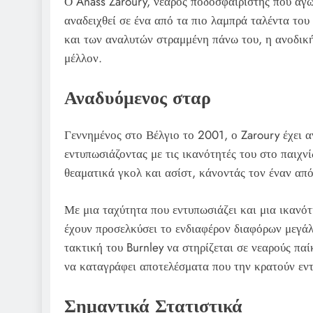
Ο Anass Zaroury, νεαρός ποδοσφαιριστής που αγων
αναδειχθεί σε ένα από τα πιο λαμπρά ταλέντα τ
και των αναλυτών στραμμένη πάνω του, η ανοδική 
μέλλον.
Αναδυόμενος σταρ
Γεννημένος στο Βέλγιο το 2001, ο Zaroury έχει α
εντυπωσιάζοντας με τις ικανότητές του στο παιχνί
θεαματικά γκολ και ασίστ, κάνοντάς τον έναν από
Με μια ταχύτητα που εντυπωσιάζει και μια ικανότη
έχουν προσελκύσει το ενδιαφέρον διαφόρων μεγάλ
τακτική του Burnley να στηρίζεται σε νεαρούς πα
να καταγράφει αποτελέσματα που την κρατούν εν
Σημαντικά Στατιστικά