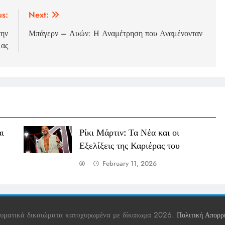
us:
Next:
την
Μπάγερν – Λυών: Η Αναμέτρηση που Αναμένονταν
μας
ι
Ρίκι Μάρτιν: Τα Νέα και οι
Εξελίξεις της Καριέρας του
February 11, 2026
υματικά δικαιώματα κατοχυρωμένα με δίκαιωμα 2026.
Πολιτική Απορρ