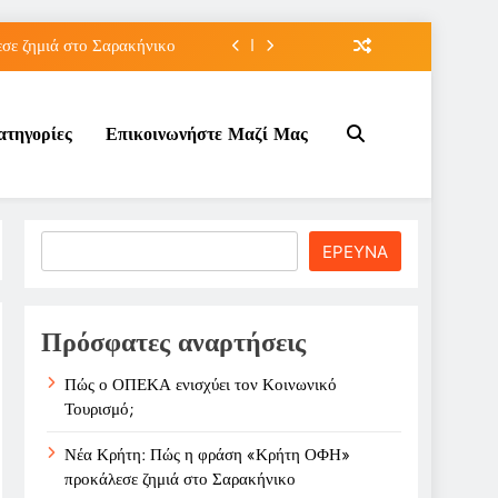
ε ζημιά στο Σαρακήνικο
ιου της για την καριέρα;
ατηγορίες
Επικοινωνήστε Μαζί Μας
κπτώσεων πετρελαίου στο ;
τον Κοινωνικό Τουρισμό;
ε ζημιά στο Σαρακήνικο
Search
ΕΡΕΥΝΑ
ιου της για την καριέρα;
κπτώσεων πετρελαίου στο ;
Πρόσφατες αναρτήσεις
Πώς ο ΟΠΕΚΑ ενισχύει τον Κοινωνικό
Τουρισμό;
Νέα Κρήτη: Πώς η φράση «Κρήτη ΟΦΗ»
προκάλεσε ζημιά στο Σαρακήνικο