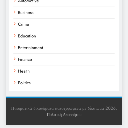
Automotive
Business
Crime
Education
Entertainment
Finance
Health
Politics
Religion
Science
Πνευματικά δικαιώματα κατοχυρωμένα με δίκαιωμα 2026.
Πολιτική Απορρήτου
Sports