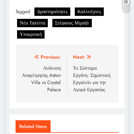
Tagged:
Δραστηριότητες
Καλλιτέχνες
Νέα Ταλέντα
Στέφανος Μιχαήλ
Υποκριτική
Post
Previous:
Next:
navigation
Ανάλυση
Το Σύστημα
Αναμέτρησης Aston
Εργάνη: Σημαντική
Villa vs Crystal
Εργαλείο για την
Palace
Αγορά Εργασίας
Related News