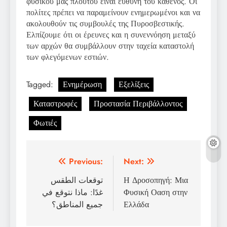
φυσικού μας πλούτου είναι ευθύνη του καθενός. Οι
πολίτες πρέπει να παραμείνουν ενημερωμένοι και να
ακολουθούν τις συμβουλές της Πυροσβεστικής.
Ελπίζουμε ότι οι έρευνες και η συνεννόηση μεταξύ
των αρχών θα συμβάλλουν στην ταχεία καταστολή
των φλεγόμενων εστιών.
Tagged:
Ενημέρωση
Εξελίξεις
Καταστροφές
Προστασία Περιβάλλοντος
Φωτιές
Post
Previous:
Next:
navigation
توقعات الطقس
Η Δροσοπηγή: Μια
غدًا: ماذا نتوقع في
Φυσική Οαση στην
جميع المناطق؟
Ελλάδα