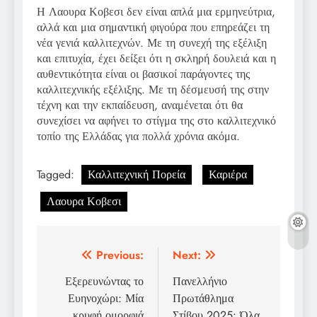
Η Λαουρα Κοβεσι δεν είναι απλά μια ερμηνεύτρια,
αλλά και μια σημαντική φιγούρα που επηρεάζει τη
νέα γενιά καλλιτεχνών. Με τη συνεχή της εξέλιξη
και επιτυχία, έχει δείξει ότι η σκληρή δουλειά και η
αυθεντικότητα είναι οι βασικοί παράγοντες της
καλλιτεχνικής εξέλιξης. Με τη δέσμευσή της στην
τέχνη και την εκπαίδευση, αναμένεται ότι θα
συνεχίσει να αφήνει το στίγμα της στο καλλιτεχνικό
τοπίο της Ελλάδας για πολλά χρόνια ακόμα.
Tagged:
Καλλιτεχνική Πορεία
Καριέρα
Λαουρα Κοβεσι
Post
Previous:
Next:
navigation
Εξερευνώντας το
Πανελλήνιο
Ευηνοχώρι: Μία
Πρωτάθλημα
κρυφή ομορφιά
Στίβου 2025: Όλα