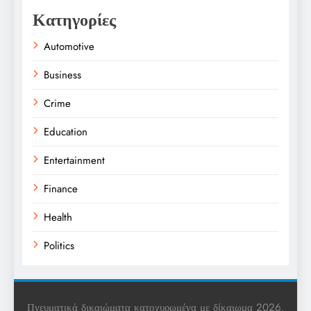
Κατηγορίες
Automotive
Business
Crime
Education
Entertainment
Finance
Health
Politics
Religion
Science
Πνευματικά δικαιώματα κατοχυρωμένα με δίκαιωμα 2026.