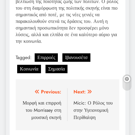
βελτίωση της ποιότητας ζωής των πολιτών. Ο ρόλος
του στη διαμόρφωση της πολιτικής σκηνής είναι πιο
σημαντικός από ποτέ, με τις νέες γενιές να
παρακολουθούν στενά τις δράσεις του. Αυτή η
σημαντική προσωπικότητα δεν προσφέρει μόνο
λύσεις, αλλά και ελπίδα σε ένα καλύτερο αύριο για
την κοινωνία.
Tagged:
Επιρροές
Ιβανουσέτσ
Κοινωνία
Σημασία
Post
Previous:
Next:
navigation
Μορφή και επιρροή
Micic: Ο Ρόλος του
του Morrissey στη
στην Υγειονομική
μουσική σκηνή
Περίθαλψη