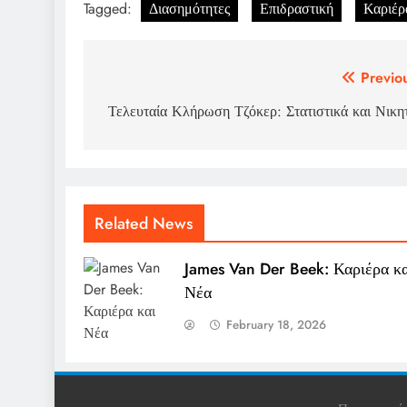
Tagged:
Διασημότητες
Επιδραστική
Καριέρ
Post
Previo
navigation
Τελευταία Κλήρωση Τζόκερ: Στατιστικά και Νικη
Related News
James Van Der Beek: Καριέρα κα
Νέα
February 18, 2026