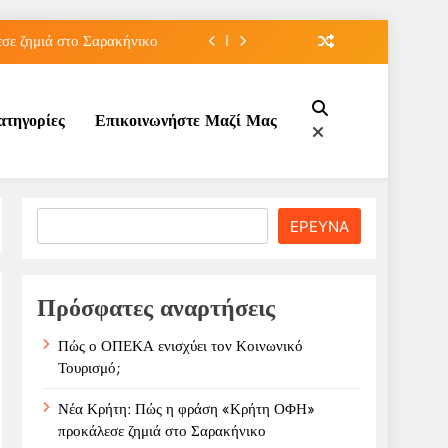
ε ζημιά στο Σαρακήνικο
ιου της για την καριέρα;
ατηγορίες
Επικοινωνήστε Μαζί Μας
κπτώσεων πετρελαίου στο ;
τον Κοινωνικό Τουρισμό;
ε ζημιά στο Σαρακήνικο
Search
ΕΡΕΥΝΑ
ιου της για την καριέρα;
κπτώσεων πετρελαίου στο ;
Πρόσφατες αναρτήσεις
Πώς ο ΟΠΕΚΑ ενισχύει τον Κοινωνικό
Τουρισμό;
Νέα Κρήτη: Πώς η φράση «Κρήτη ΟΦΗ»
προκάλεσε ζημιά στο Σαρακήνικο