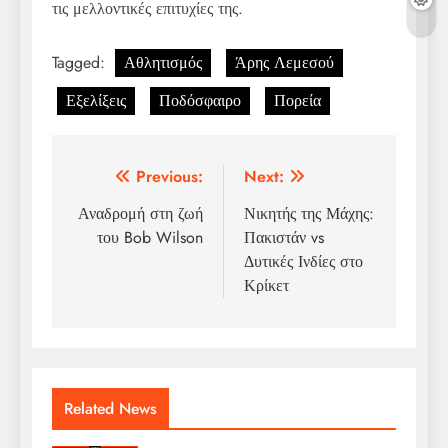
τις μελλοντικές επιτυχίες της.
Tagged:
Αθλητισμός
Άρης Λεμεσού
Εξελίξεις
Ποδόσφαιρο
Πορεία
Post
Previous:
Next:
navigation
Αναδρομή στη ζωή
Νικητής της Μάχης:
του Bob Wilson
Πακιστάν vs
Δυτικές Ινδίες στο
Κρίκετ
Related News