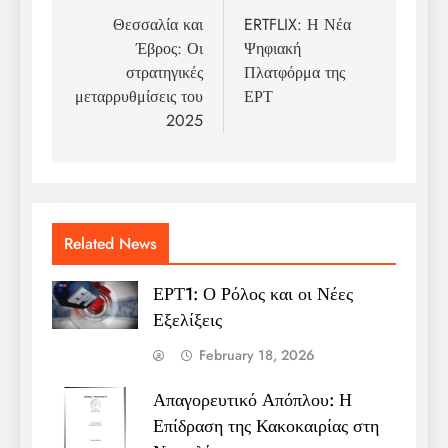
navigation
Θεσσαλία και
ERTFLIX: Η Νέα
Έβρος: Οι
Ψηφιακή
στρατηγικές
Πλατφόρμα της
μεταρρυθμίσεις του
ΕΡΤ
2025
Related News
ΕΡΤ1: Ο Ρόλος και οι Νέες
Εξελίξεις
February 18, 2026
Απαγορευτικό Απόπλου: Η
Επίδραση της Κακοκαιρίας στη