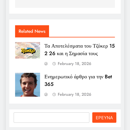
Related News
Τα Αποτελέσματα του Τζόκερ 15
2 26 και η Σημασία τους
February 18, 2026
Ενημερωτικό άρθρο για την Bet
365
February 18, 2026
Search
ΕΡΕΥΝΑ