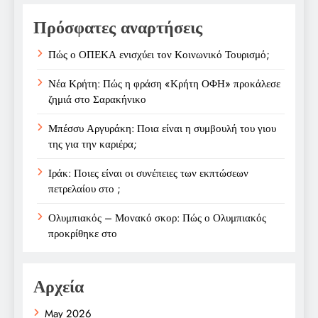
Πρόσφατες αναρτήσεις
Πώς ο ΟΠΕΚΑ ενισχύει τον Κοινωνικό Τουρισμό;
Νέα Κρήτη: Πώς η φράση «Κρήτη ΟΦΗ» προκάλεσε
ζημιά στο Σαρακήνικο
Μπέσσυ Αργυράκη: Ποια είναι η συμβουλή του γιου
της για την καριέρα;
Ιράκ: Ποιες είναι οι συνέπειες των εκπτώσεων
πετρελαίου στο ;
Ολυμπιακός – Μονακό σκορ: Πώς ο Ολυμπιακός
προκρίθηκε στο
Αρχεία
May 2026