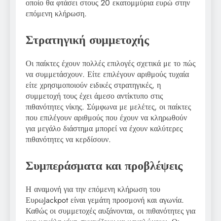
οποίο θα φτάσει στους 20 εκατομμύρια ευρώ στην
επόμενη κλήρωση.
Στρατηγική συμμετοχής
Οι παίκτες έχουν πολλές επιλογές σχετικά με το πώς
να συμμετάσχουν. Είτε επιλέγουν αριθμούς τυχαία
είτε χρησιμοποιούν ειδικές στρατηγικές, η
συμμετοχή τους έχει άμεσο αντίκτυπο στις
πιθανότητες νίκης. Σύμφωνα με μελέτες, οι παίκτες
που επιλέγουν αριθμούς που έχουν να κληρωθούν
για μεγάλο διάστημα μπορεί να έχουν καλύτερες
πιθανότητες να κερδίσουν.
Συμπεράσματα και προβλέψεις
Η αναμονή για την επόμενη κλήρωση του
ΕυρωJackpot είναι γεμάτη προσμονή και αγωνία.
Καθώς οι συμμετοχές αυξάνονται, οι πιθανότητες για