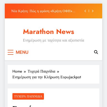
Πώς ο ΟΠΕΚΑ ενισχύει τον Κοινωνικό
Τουρισμό;
Skip
Νέα Κρήτη: Πώς η φράση «Κρήτη ΟΦΗ»
to
προκάλεσε ζημιά στο Σαρακήνικο
content
Μπέσσυ Αργυράκη: Ποια είναι η συμβουλή του
γιου της για την καριέρα;
Marathon News
Ιράκ: Ποιες είναι οι συνέπειες των εκπτώσεων
πετρελαίου στο ;
Ενημέρωση με ταχύτητα και αξιοπιστία
Πώς ο ΟΠΕΚΑ ενισχύει τον Κοινωνικό
Τουρισμό;
Νέα Κρήτη: Πώς η φράση «Κρήτη ΟΦΗ»
MENU
προκάλεσε ζημιά στο Σαρακήνικο
Μπέσσυ Αργυράκη: Ποια είναι η συμβουλή του
γιου της για την καριέρα;
Home
Τυχερά Παιχνίδια
Ιράκ: Ποιες είναι οι συνέπειες των εκπτώσεων
πετρελαίου στο ;
Ενημέρωση για την Κλήρωση ΕυρωJackpot
ΤΥΧΕΡΆ ΠΑΙΧΝΊΔΙΑ