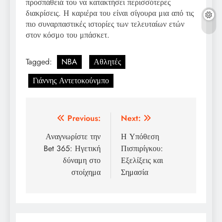
προσπάθειά του να κατακτήσει περισσότερες
διακρίσεις. Η καριέρα του είναι σίγουρα μια από τις
πιο συναρπαστικές ιστορίες των τελευταίων ετών
στον κόσμο του μπάσκετ.
Tagged:
NBA
Αθλητές
Γιάννης Αντετοκούνμπο
Post
Previous:
Next:
navigation
Αναγνωρίστε την
Η Υπόθεση
Bet 365: Ηγετική
Πισπιρίγκου:
δύναμη στο
Εξελίξεις και
στοίχημα
Σημασία