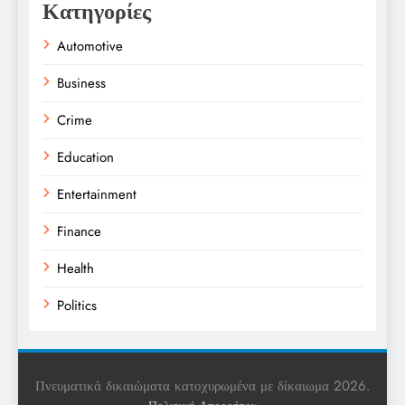
Κατηγορίες
Automotive
Business
Crime
Education
Entertainment
Finance
Health
Politics
Religion
Science
Πνευματικά δικαιώματα κατοχυρωμένα με δίκαιωμα 2026.