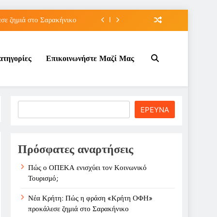
ε ζημιά στο Σαρακήνικο
ιου της για την καριέρα;
ατηγορίες
Επικοινωνήστε Μαζί Μας
κπτώσεων πετρελαίου στο ;
τον Κοινωνικό Τουρισμό;
ε ζημιά στο Σαρακήνικο
Search
ΕΡΕΥΝΑ
ιου της για την καριέρα;
κπτώσεων πετρελαίου στο ;
Πρόσφατες αναρτήσεις
Πώς ο ΟΠΕΚΑ ενισχύει τον Κοινωνικό
Τουρισμό;
Νέα Κρήτη: Πώς η φράση «Κρήτη ΟΦΗ»
προκάλεσε ζημιά στο Σαρακήνικο