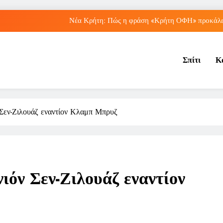
Νέα Κρήτη: Πώς η φράση «Κρήτη ΟΦΗ» προκάλεσ
Μπέσσυ Αργυράκη: Ποια είναι η συμβουλή του γ
Σπίτι
Κ
Ιράκ: Ποιες είναι οι συνέπειες των ε
Πώς ο ΟΠΕΚΑ ενισχύει 
Νέα Κρήτη: Πώς η φράση «Κρήτη ΟΦΗ» προκάλεσ
Σεν-Ζιλουάζ εναντίον Κλαμπ Μπρυζ
Μπέσσυ Αργυράκη: Ποια είναι η συμβουλή του γ
Ιράκ: Ποιες είναι οι συνέπειες των ε
όν Σεν-Ζιλουάζ εναντίον