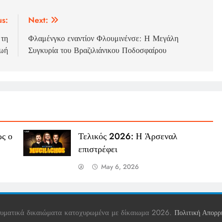
us:
Next:
 τη
Φλαμένγκο εναντίον Φλουμινένσε: Η Μεγάλη
ωή
Συγκυρία του Βραζιλιάνικου Ποδοσφαίρου
ς ο
Τελικός 2026: Η Άρσεναλ
επιστρέφει
May 6, 2026
υματικά δικαιώματα κατοχυρωμένα με δίκαιωμα 2026.
Πολιτική Απορρ