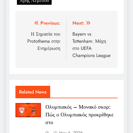
Άρης Λεμεσού
Post
Previous:
Next:
navigation
Η Σημασία του
Bayern vs
Protothema στην
Tottenham: Μάχη
Ενημέρωση
στο UEFA
Champions League
Related News
Ολυμπιακός – Μονακό σκορ:
Πώς ο Ολυμπιακός προκρίθηκε
στο
May 6, 2026