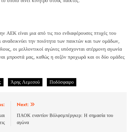
το οποίο δίνει κίνητρο στους παίκτες.
ν ΑΕΚ είναι μια από τις πιο ενδιαφέρουσες πτυχές του
 αναδεικνύει την ποιότητα των παικτών και των ομάδων,
θλους, οι μελλοντικοί αγώνες υπόσχονται ατέρμονη αγωνία
ίναι μπροστά μας, καθώς η σεζόν προχωρά και οι δύο ομάδες
ς
Άρης Λεμεσού
Ποδόσφαιρο
us:
Next:
και
ΠΑΟΚ εναντίον Βόλφσμπέργκερ: Η σημασία του
εις
αγώνα