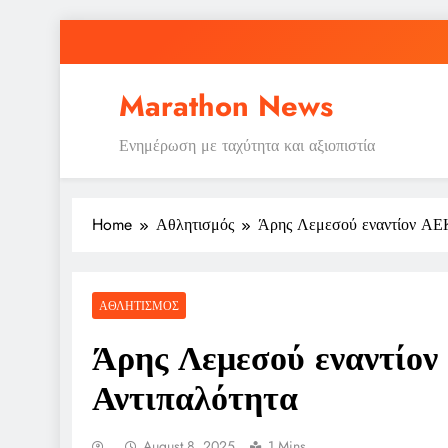
Skip
to
content
Marathon News
Ενημέρωση με ταχύτητα και αξιοπιστία
Home
Αθλητισμός
Άρης Λεμεσού εναντίον ΑΕΚ
ΑΘΛΗΤΙΣΜΌΣ
Άρης Λεμεσού εναντίο
Αντιπαλότητα
August 8, 2025
1 Mins