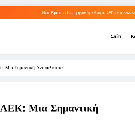
Νέα Κρήτη: Πώς η φράση «Κρήτη ΟΦΗ» προκάλεσ
Μπέσσυ Αργυράκη: Ποια είναι η συμβουλή του γ
Σπίτι
Κ
Ιράκ: Ποιες είναι οι συνέπειες των ε
Πώς ο ΟΠΕΚΑ ενισχύει 
Νέα Κρήτη: Πώς η φράση «Κρήτη ΟΦΗ» προκάλεσ
: Μια Σημαντική Αντιπαλότητα
Μπέσσυ Αργυράκη: Ποια είναι η συμβουλή του γ
Ιράκ: Ποιες είναι οι συνέπειες των ε
ν ΑΕΚ: Μια Σημαντική