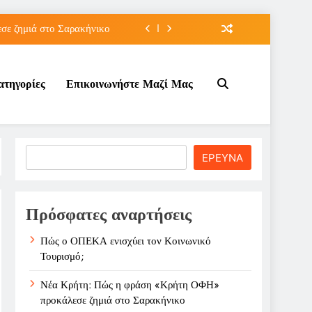
ε ζημιά στο Σαρακήνικο
ιου της για την καριέρα;
ατηγορίες
Επικοινωνήστε Μαζί Μας
κπτώσεων πετρελαίου στο ;
τον Κοινωνικό Τουρισμό;
ε ζημιά στο Σαρακήνικο
Search
ΕΡΕΥΝΑ
ιου της για την καριέρα;
κπτώσεων πετρελαίου στο ;
Πρόσφατες αναρτήσεις
Πώς ο ΟΠΕΚΑ ενισχύει τον Κοινωνικό
Τουρισμό;
Νέα Κρήτη: Πώς η φράση «Κρήτη ΟΦΗ»
προκάλεσε ζημιά στο Σαρακήνικο