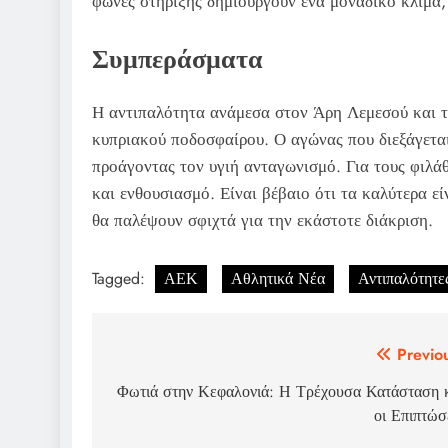
φωνές στήριξης δημιουργούν ένα μοναδικό κλίμα, 
Συμπεράσματα
Η αντιπαλότητα ανάμεσα στον Άρη Λεμεσού και τη
κυπριακού ποδοσφαίρου. Ο αγώνας που διεξάγεται
προάγοντας τον υγιή ανταγωνισμό. Για τους φιλά
και ενθουσιασμό. Είναι βέβαιο ότι τα καλύτερα ε
θα παλέψουν σφιχτά για την εκάστοτε διάκριση.
Tagged:
ΑΕΚ
Αθλητικά Νέα
Αντιπαλότητε
Post
Previo
navigation
Φωτιά στην Κεφαλονιά: Η Τρέχουσα Κατάσταση 
οι Επιπτώσ